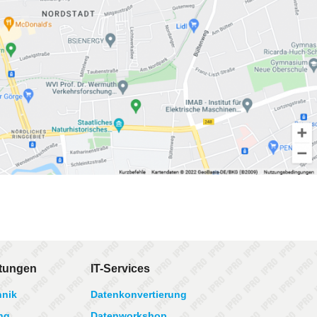
stungen
IT-Services
hnik
Datenkonvertierung
ng
Datenworkshop